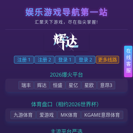
跳转到内容
官网 - 开云平台 | 创建ID注册 - 会员登录中心
首页
企业简介
新闻动态
业务范围
联系我们