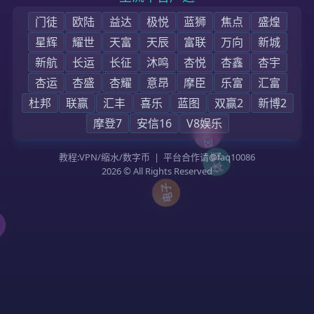
首页
企业简介
新闻动态